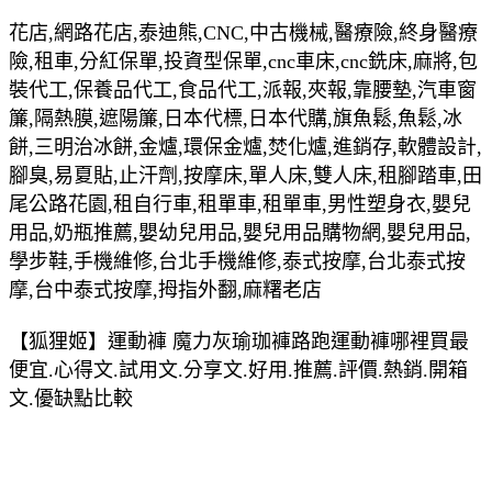
花店,網路花店,泰迪熊,CNC,中古機械,醫療險,終身醫療
險,租車,分紅保單,投資型保單,cnc車床,cnc銑床,麻將,包
裝代工,保養品代工,食品代工,派報,夾報,靠腰墊,汽車窗
簾,隔熱膜,遮陽簾,日本代標,日本代購,旗魚鬆,魚鬆,冰
餅,三明治冰餅,金爐,環保金爐,焚化爐,進銷存,軟體設計,
腳臭,易夏貼,止汗劑,按摩床,單人床,雙人床,租腳踏車,田
尾公路花園,租自行車,租單車,租單車,男性塑身衣,嬰兒
用品,奶瓶推薦,嬰幼兒用品,嬰兒用品購物網,嬰兒用品,
學步鞋,手機維修,台北手機維修,泰式按摩,台北泰式按
摩,台中泰式按摩,拇指外翻,麻糬老店
【狐狸姬】運動褲 魔力灰瑜珈褲路跑運動褲哪裡買最
便宜.心得文.試用文.分享文.好用.推薦.評價.熱銷.開箱
文.優缺點比較