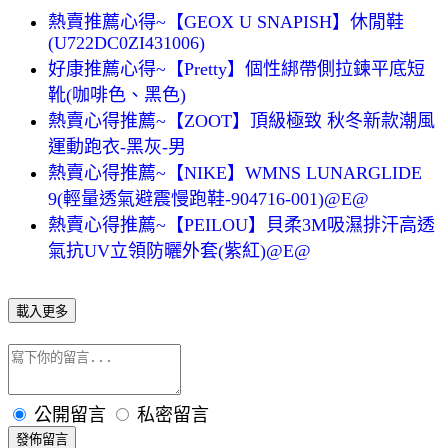
熱賣推薦心得~【GEOX U SNAPISH】休閒鞋
(U722DC0ZI431006)
好康推薦心得~【Pretty】個性綁帶側拉鍊平底短
靴(咖啡色、黑色)
熱賣心得推薦~【ZOOT】頂級極致 秋冬新款潮風
運動跑衣-黑灰-男
熱賣心得推薦~【NIKE】WMNS LUNARGLIDE
9(輕量透氣避震慢跑鞋-904716-001)@E@
熱賣心得推薦~【PEILOU】貝柔3M吸濕排汗高透
氣抗UV立領防曬外套(紫紅)@E@
載入更多
公開留言
私密留言
發佈留言