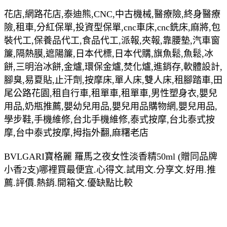
花店,網路花店,泰迪熊,CNC,中古機械,醫療險,終身醫療
險,租車,分紅保單,投資型保單,cnc車床,cnc銑床,麻將,包
裝代工,保養品代工,食品代工,派報,夾報,靠腰墊,汽車窗
簾,隔熱膜,遮陽簾,日本代標,日本代購,旗魚鬆,魚鬆,冰
餅,三明治冰餅,金爐,環保金爐,焚化爐,進銷存,軟體設計,
腳臭,易夏貼,止汗劑,按摩床,單人床,雙人床,租腳踏車,田
尾公路花園,租自行車,租單車,租單車,男性塑身衣,嬰兒
用品,奶瓶推薦,嬰幼兒用品,嬰兒用品購物網,嬰兒用品,
學步鞋,手機維修,台北手機維修,泰式按摩,台北泰式按
摩,台中泰式按摩,拇指外翻,麻糬老店
BVLGARI寶格麗 羅馬之夜女性淡香精50ml (贈同品牌
小香2支)哪裡買最便宜.心得文.試用文.分享文.好用.推
薦.評價.熱銷.開箱文.優缺點比較