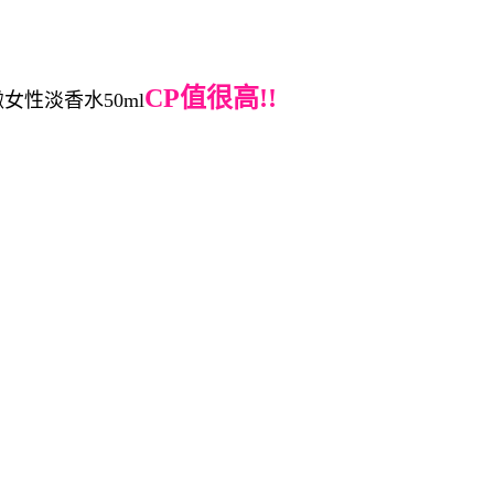
CP值很高!!
雅緻女性淡香水50ml