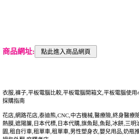
商品網址:
衣服,褲子,平板電腦比較,平板電腦開箱文,平板電腦使用
採購指南
花店,網路花店,泰迪熊,CNC,中古機械,醫療險,終身醫療險
熱膜,遮陽簾,日本代標,日本代購,旗魚鬆,魚鬆,冰餅,三明
園,租自行車,租單車,租單車,男性塑身衣,嬰兒用品,奶瓶