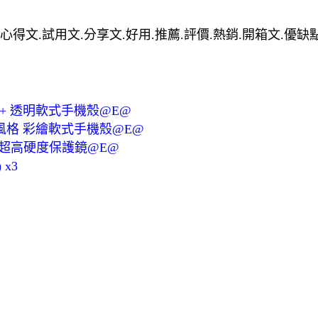
最便宜.心得文.試用文.分享文.好用.推薦.評價.熱銷.開箱文.優
Z3+ 透明軟式手機殼@E@
 率性風格 彩繪軟式手機殼@E@
MC 超高硬度保護鏡@E@
x3