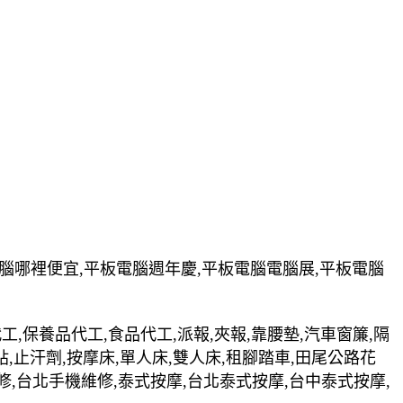
電腦哪裡便宜,平板電腦週年慶,平板電腦電腦展,平板電腦
裝代工,保養品代工,食品代工,派報,夾報,靠腰墊,汽車窗簾,隔
貼,止汗劑,按摩床,單人床,雙人床,租腳踏車,田尾公路花
修,台北手機維修,泰式按摩,台北泰式按摩,台中泰式按摩,